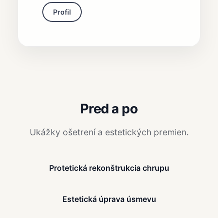
Profil
Pred a po
Ukážky ošetrení a estetických premien.
Pred
Po
Protetická rekonštrukcia chrupu
Pred
Po
Estetická úprava úsmevu